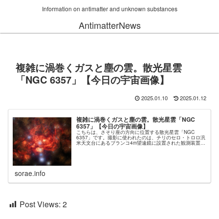
Information on antimatter and unknown substances
AntimatterNews
複雑に渦巻くガスと塵の雲。散光星雲
「NGC 6357」【今日の宇宙画像】
2025.01.10
2025.01.12
複雑に渦巻くガスと塵の雲。散光星雲「NGC
6357」【今日の宇宙画像】
こちらは、さそり座の方向に位置する散光星雲「NGC
6357」です。撮影に使われたのは、チリのセロ・トロロ汎
米天文台にあるブランコ4m望遠鏡に設置された観測装置
「ダークエネルギーカメラ（DECam）」で、可視光線の3
種類のフィルターを通して...
sorae.info
Post Views:
2