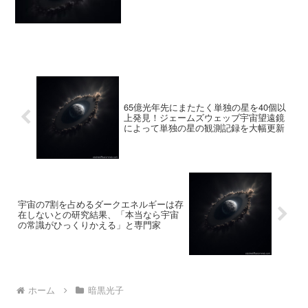
65億光年先にまたたく単独の星を40個以
上発見！ジェームズウェッブ宇宙望遠鏡
によって単独の星の観測記録を大幅更新
宇宙の7割を占めるダークエネルギーは存
在しないとの研究結果、「本当なら宇宙
の常識がひっくりかえる」と専門家
ホーム
暗黒光子