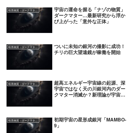
宇宙の運命を握る「ナゾの物質」
暗黒物質（ダークマター）
ダークマター…最新研究から浮か
び上がった「意外な正体」
ついに未知の銀河の撮影に成功！
暗黒物質（ダークマター）
チリの巨大望遠鏡が稼働を開始
超高エネルギー宇宙線の起源、深
暗黒物質（ダークマター）
宇宙ではなく天の川銀河内のダー
クマター消滅か？新理論が宇宙物
理学に革命をもたらす可能性
初期宇宙の星形成銀河「MAMBO-
暗黒物質（ダークマター）
9」