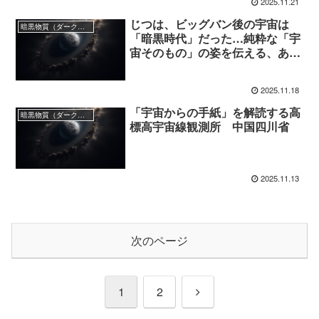
2025.11.21
じつは、ビッグバン後の宇宙は
暗黒物質（ダークマター）
「暗黒時代」だった…純粋な「宇
宙そのもの」の姿を伝える、あま
りに微弱な声の正体
2025.11.18
「宇宙からの手紙」を解読する高
暗黒物質（ダークマター）
標高宇宙線観測所 中国四川省
2025.11.13
次のページ
次
1
2