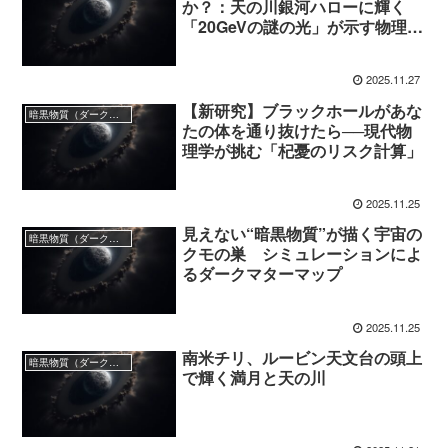
か？：天の川銀河ハローに輝く
「20GeVの謎の光」が示す物理学
の転換点
2025.11.27
【新研究】ブラックホールがあな
暗黒物質（ダークマター）
たの体を通り抜けたら──現代物
理学が挑む「杞憂のリスク計算」
2025.11.25
見えない“暗黒物質”が描く宇宙の
暗黒物質（ダークマター）
クモの巣 シミュレーションによ
るダークマターマップ
2025.11.25
南米チリ、ルービン天文台の頭上
暗黒物質（ダークマター）
で輝く満月と天の川