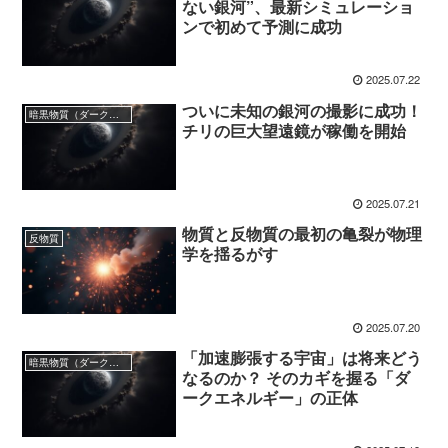
ない銀河”、最新シミュレーショ
ンで初めて予測に成功
2025.07.22
ついに未知の銀河の撮影に成功！
暗黒物質（ダークマター）
チリの巨大望遠鏡が稼働を開始
2025.07.21
物質と反物質の最初の亀裂が物理
反物質
学を揺るがす
2025.07.20
「加速膨張する宇宙」は将来どう
暗黒物質（ダークマター）
なるのか？ そのカギを握る「ダ
ークエネルギー」の正体