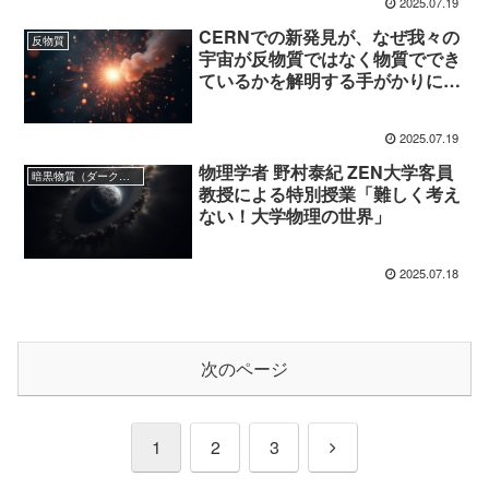
2025.07.19
CERNでの新発見が、なぜ我々の
反物質
宇宙が反物質ではなく物質ででき
ているかを解明する手がかりにな
るかも知れない
2025.07.19
物理学者 野村泰紀 ZEN大学客員
暗黒物質（ダークマター）
教授による特別授業「難しく考え
ない！大学物理の世界」
2025.07.18
次のページ
次
1
2
3