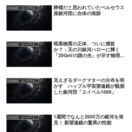
静穏だと思われていたペルセウス
暗黒物質（ダークマター）
座銀河団に合体の痕跡
暗黒物質の正体、ついに捕捉
暗黒物質（ダークマター）
か？：天の川銀河ハローに輝く
「20GeVの謎の光」が示す物理学
の転換点
見えざるダークマターの分布を明
暗黒物質（ダークマター）
かす ハッブル宇宙望遠鏡が観測
した銀河団「エイベル1689」
1週間でなんと2600万の銀河を発
暗黒物質（ダークマター）
見！ 新望遠鏡の驚異の性能