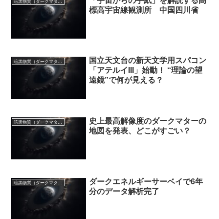
暗黒物質（ダークマター）
標高宇宙線観測所 中国四川省
国立天文台の新天文学用スパコン
暗黒物質（ダークマター）
「アテルイIII」始動！ “理論の望
遠鏡”で何が見える？
史上最高解像度のダークマターの
暗黒物質（ダークマター）
地図を発表、どこがすごい？
ダークエネルギーサーベイで6年
暗黒物質（ダークマター）
分のデータ解析完了