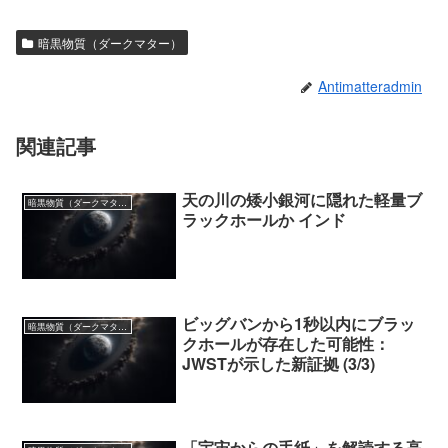
暗黒物質（ダークマター）
Antimatteradmin
関連記事
天の川の矮小銀河に隠れた軽量ブ
暗黒物質（ダークマター）
ラックホールか インド
ビッグバンから1秒以内にブラッ
暗黒物質（ダークマター）
クホールが存在した可能性：
JWSTが示した新証拠 (3/3)
「宇宙からの手紙」を解読する高