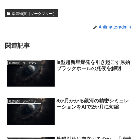
暗黒物質（ダークマター）
Antimatteradmin
関連記事
Ia型超新星爆発を引き起こす原始
暗黒物質（ダークマター）
ブラックホールの兆候を解明
8か月かかる銀河の精密シミュレ
暗黒物質（ダークマター）
ーションをAIで2か月に短縮
地球以外に存在するのか…「地球