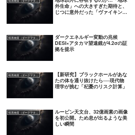
暗黒物質（ダークマター）
外生命」への大きすぎた期待と、
じつに意外だった「ヴァイキング
探査の結果」
ダークエネルギー変動の兆候
暗黒物質（ダークマター）
DESI×アタカマ望遠鏡が4.2σの証
拠を提示
【新研究】ブラックホールがあな
暗黒物質（ダークマター）
たの体を通り抜けたら──現代物
理学が挑む「杞憂のリスク計算」
ルービン天文台、32億画素の画像
暗黒物質（ダークマター）
を初公開。ため息が出るような美
しい瞬間