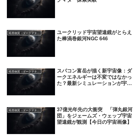
ユークリッド宇宙望遠鏡がとらえ
暗黒物質（ダークマター）
た棒渦巻銀河NGC 646
スパコン富岳が描く新宇宙像：ダ
暗黒物質（ダークマター）
ークエネルギーは不変ではなかっ
た？最新シミュレーションが宇宙
論の常識を揺るがす
37億光年先の大衝突 「弾丸銀河
暗黒物質（ダークマター）
団」をジェームズ・ウェッブ宇宙
望遠鏡が観測【今日の宇宙画像】