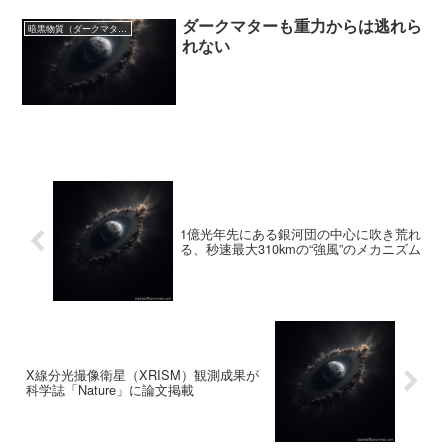
ダークマターも重力からは逃れら
暗黒物質（ダークマター）
れない
1億光年先にある銀河団の中心に吹き荒れ
る、秒速最大310kmの“強風”のメカニズム
X線分光撮像衛星（XRISM）観測成果が
科学誌「Nature」に論文掲載